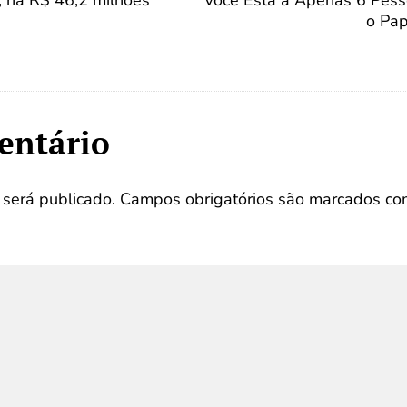
; há R$ 46,2 milhões
Você Está a Apenas 6 Pess
o Pap
entário
será publicado.
Campos obrigatórios são marcados c