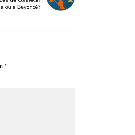
oas de Conhecer
a ou a Beyoncé?
om
*