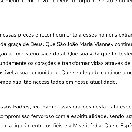
escimento como povo de Deus, o corpo de Cristo e do tem
nossas preces e reconhecimento a esses homens extrao
da graça de Deus. Que São João Maria Vianney continu
ção ao ministério sacerdotal. Que sua vida que foi tes
undamente os corações e transformar vidas através de 
nsável à sua comunidade. Que seu legado continue a no
ompaixão, tão necessitados em nossa atualidade.
sos Padres, recebam nossas orações nesta data espec
ompromisso fervoroso com a espiritualidade, sendo luz
do a ligação entre os fiéis e a Misericórdia. Que o Espí