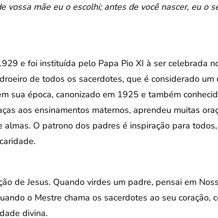
e vossa mãe eu o escolhi; antes de você nascer, eu o se
9 e foi instituída pelo Papa Pio XI à ser celebrada 
adroeiro de todos os sacerdotes, que é considerado um 
o em sua época, canonizado em 1925 e também conhecid
aças aos ensinamentos maternos, aprendeu muitas oraç
de almas. O patrono dos padres é inspiração para todos
caridade.
ão de Jesus. Quando virdes um padre, pensai em Nosso 
uando o Mestre chama os sacerdotes ao seu coração, c
idade divina.