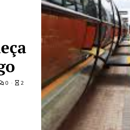
meça
go
0
2