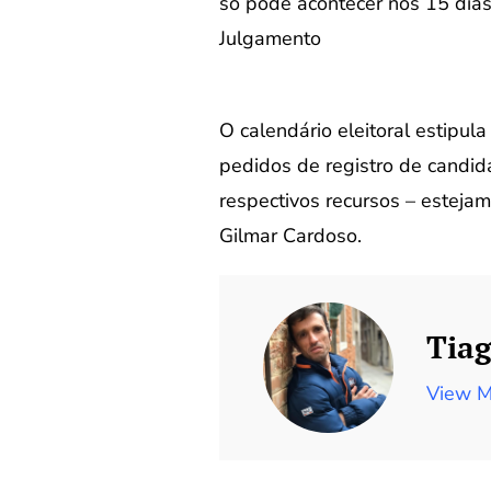
só pode acontecer nos 15 dia
Julgamento
O calendário eleitoral estipul
pedidos de registro de candida
respectivos recursos – estejam
Gilmar Cardoso.
Tiag
View M