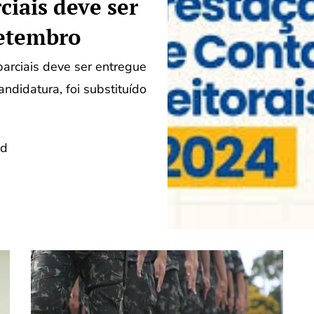
ciais deve ser
setembro
rciais deve ser entregue
didatura, foi substituído
ad