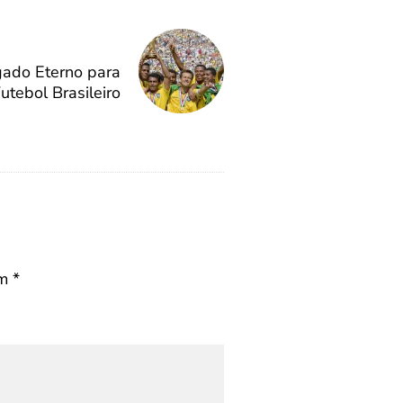
gado Eterno para
utebol Brasileiro
om
*