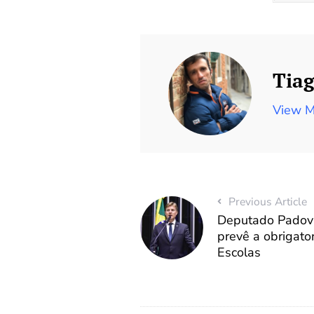
Tiag
View M
Previous Article
Deputado Padova
prevê a obrigat
Escolas