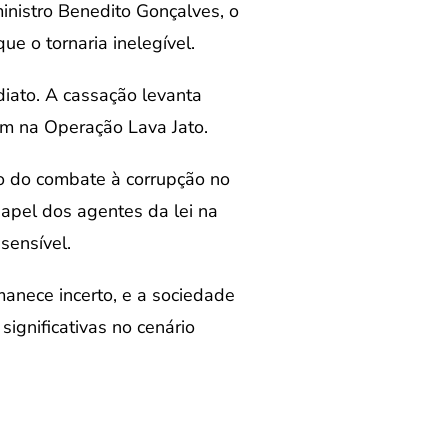
inistro Benedito Gonçalves, o
e o tornaria inelegível.
iato. A cassação levanta
am na Operação Lava Jato.
no do combate à corrupção no
apel dos agentes da lei na
sensível.
manece incerto, e a sociedade
gnificativas no cenário