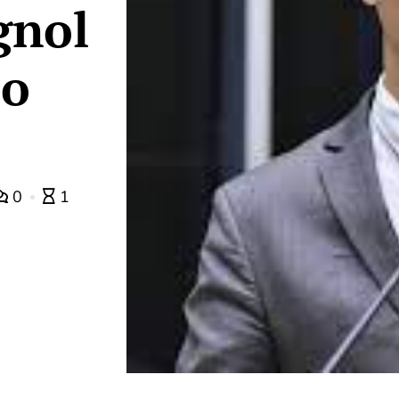
gnol
lo
0
1