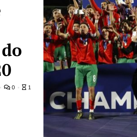
e
 do
20
0
1