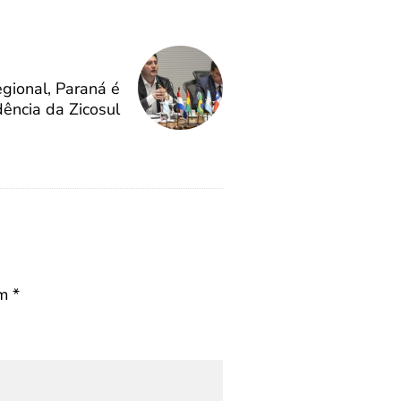
egional, Paraná é
dência da Zicosul
om
*