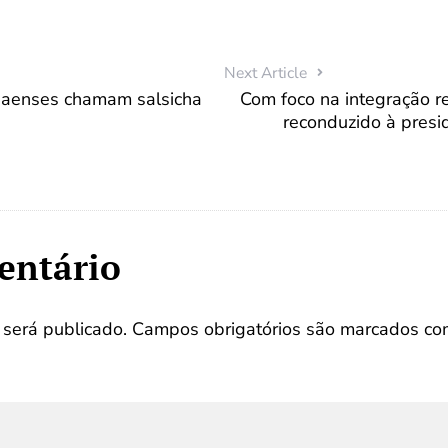
Next Article
naenses chamam salsicha
Com foco na integração r
reconduzido à presi
entário
será publicado.
Campos obrigatórios são marcados c