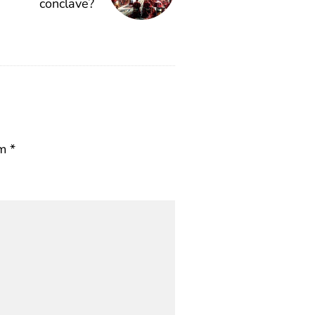
conclave?
om
*