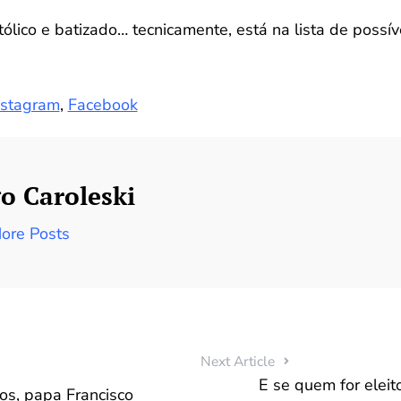
ólico e batizado… tecnicamente, está na lista de possí
nstagram
,
Facebook
o Caroleski
ore Posts
Next Article
E se quem for elei
os, papa Francisco