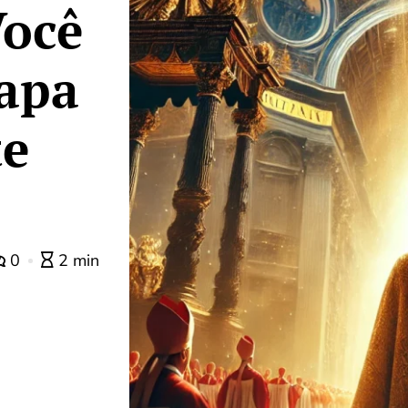
Você
papa
te
0
2 min