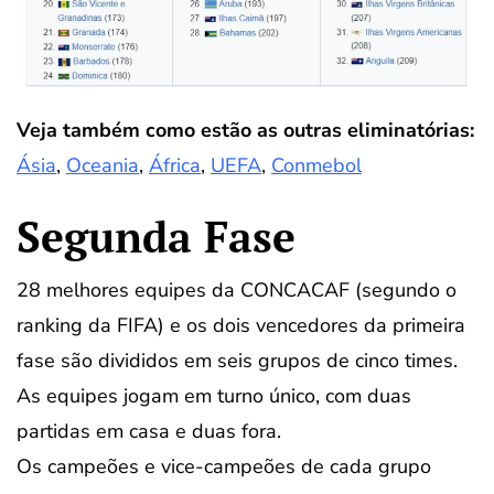
Veja também como estão as outras eliminatórias:
Ásia
,
Oceania
,
África
,
UEFA
,
Conmebol
Segunda Fase
28 melhores equipes da CONCACAF (segundo o
ranking da FIFA) e os dois vencedores da primeira
fase são divididos em seis grupos de cinco times.
As equipes jogam em turno único, com duas
partidas em casa e duas fora.
Os campeões e vice-campeões de cada grupo