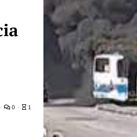
cia
0
1