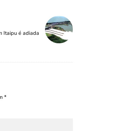
 Itaipu é adiada
om
*