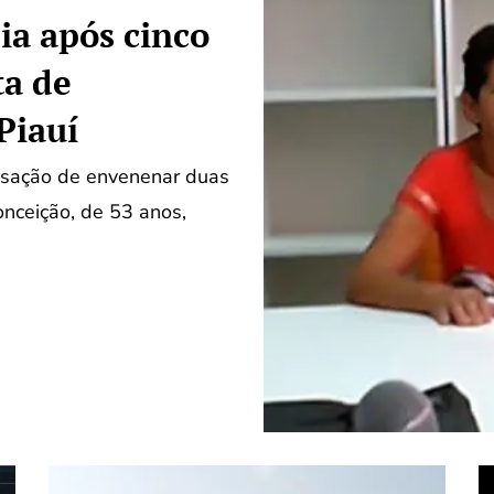
ia após cinco
ta de
Piauí
usação de envenenar duas
onceição, de 53 anos,