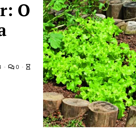
r: O
a
3
0