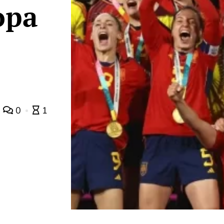
opa
0
1