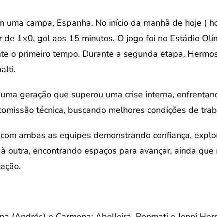
 uma campa, Espanha. No início da manhã de hoje ( hor
r de 1×0, gol aos 15 minutos. O jogo foi no Estádio Olí
e o primeiro tempo. Durante a segunda etapa, Hermo
lti.
e uma geração que superou uma crise interna, enfrentan
comissão técnica, buscando melhores condições de trab
do, com ambas as equipes demonstrando confiança, expl
 outra, encontrando espaços para avançar, ainda que
zação.
dina (Andrés) e Carmona; Abelleira, Bonmati e Jenni H