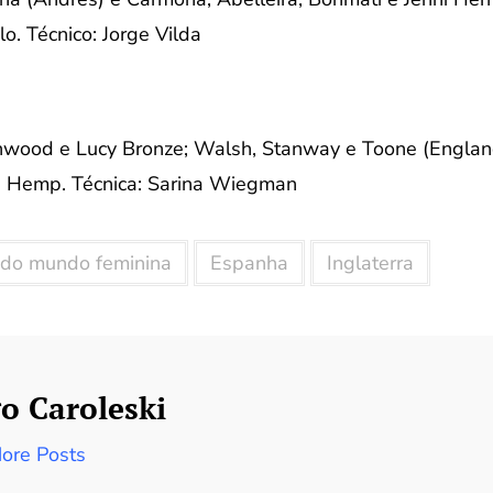
o. Técnico: Jorge Vilda
enwood e Lucy Bronze; Walsh, Stanway e Toone (England)
n Hemp. Técnica: Sarina Wiegman
 do mundo feminina
Espanha
Inglaterra
o Caroleski
ore Posts