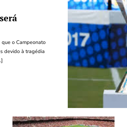
será
 a que o Campeonato
as devido à tragédia
…]