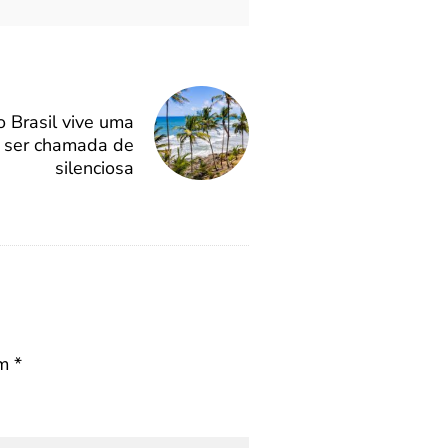
o Brasil vive uma
e ser chamada de
silenciosa
om
*