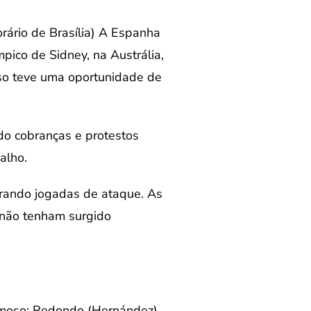
ário de Brasília) A Espanha
mpico de Sidney, na Austrália,
so teve uma oportunidade de
do cobranças e protestos
alho.
orando jogadas de ataque. As
 não tenham surgido
ermoso; Redondo (Hernández),