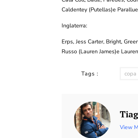
Caldentey (Putellas)e Paralluel
Inglaterra:
Erps, Jess Carter, Bright, Gre
Russo (Lauren James)e Laure
Tags :
copa
Tiag
View M