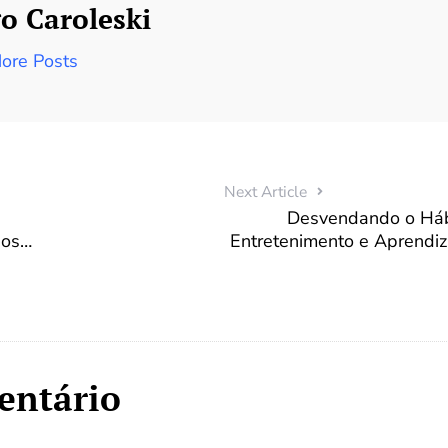
o Caroleski
ore Posts
Next Article
Desvendando o Hábi
dos…
Entretenimento e Aprendi
entário