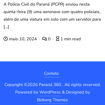
A Polícia Civil do Paraná (PCPR) enviou nesta
quinta-feira (9) uma aeronave com quatro policiais,
além de uma viatura em solo com um servidor para
[…]
maio 10, 2024
0
1 min read
Contato
Copyright ©2026 Paraná 360 . All rights reserved.
Powered by
WordPress
&
Designed by
Bizberg Themes